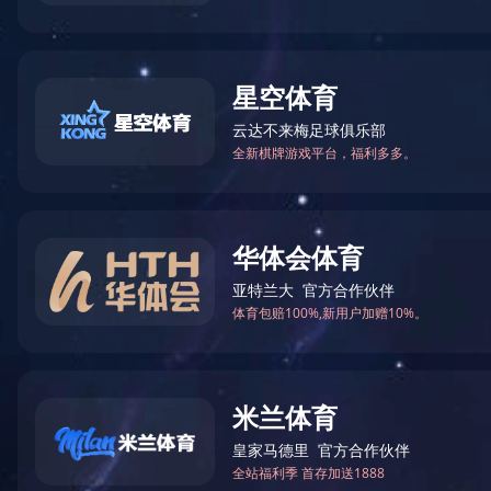
新闻中心
邮箱：
win-win@hui
地址：
深圳市龙岗区兴农路28
服务中心
Copyright © 2023
粤ICP备202303
EN
语言
开云足球
|
乐动平台
|
开云网页版页面
|
广发足球
|
开云网页版页面
|
问鼎官方app下