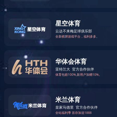
新闻中心
服务中心
EN
语言